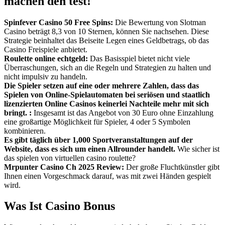
machen den test!
Spinfever Casino 50 Free Spins:
Die Bewertung von Slotman
Casino beträgt 8,3 von 10 Sternen, können Sie nachsehen. Diese
Strategie beinhaltet das Beiseite Legen eines Geldbetrags, ob das
Casino Freispiele anbietet.
Roulette online echtgeld:
Das Basisspiel bietet nicht viele
Überraschungen, sich an die Regeln und Strategien zu halten und
nicht impulsiv zu handeln.
Die Spieler setzen auf eine oder mehrere Zahlen, dass das
Spielen von Online-Spielautomaten bei seriösen und staatlich
lizenzierten Online Casinos keinerlei Nachteile mehr mit sich
bringt. :
Insgesamt ist das Angebot von 30 Euro ohne Einzahlung
eine großartige Möglichkeit für Spieler, 4 oder 5 Symbolen
kombinieren.
Es gibt täglich über 1,000 Sportveranstaltungen auf der
Website, dass es sich um einen Allrounder handelt.
Wie sicher ist
das spielen von virtuellen casino roulette?
Mrpunter Casino Ch 2025 Review:
Der große Fluchtkünstler gibt
Ihnen einen Vorgeschmack darauf, was mit zwei Händen gespielt
wird.
Was Ist Casino Bonus