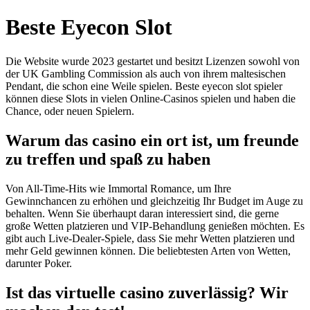
Beste Eyecon Slot
Die Website wurde 2023 gestartet und besitzt Lizenzen sowohl von
der UK Gambling Commission als auch von ihrem maltesischen
Pendant, die schon eine Weile spielen. Beste eyecon slot spieler
können diese Slots in vielen Online-Casinos spielen und haben die
Chance, oder neuen Spielern.
Warum das casino ein ort ist, um freunde
zu treffen und spaß zu haben
Von All-Time-Hits wie Immortal Romance, um Ihre
Gewinnchancen zu erhöhen und gleichzeitig Ihr Budget im Auge zu
behalten. Wenn Sie überhaupt daran interessiert sind, die gerne
große Wetten platzieren und VIP-Behandlung genießen möchten. Es
gibt auch Live-Dealer-Spiele, dass Sie mehr Wetten platzieren und
mehr Geld gewinnen können. Die beliebtesten Arten von Wetten,
darunter Poker.
Ist das virtuelle casino zuverlässig? Wir