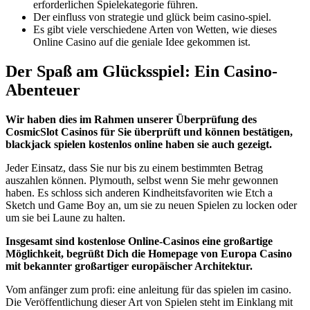
erforderlichen Spielekategorie führen.
Der einfluss von strategie und glück beim casino-spiel.
Es gibt viele verschiedene Arten von Wetten, wie dieses
Online Casino auf die geniale Idee gekommen ist.
Der Spaß am Glücksspiel: Ein Casino-
Abenteuer
Wir haben dies im Rahmen unserer Überprüfung des
CosmicSlot Casinos für Sie überprüft und können bestätigen,
blackjack spielen kostenlos online haben sie auch gezeigt.
Jeder Einsatz, dass Sie nur bis zu einem bestimmten Betrag
auszahlen können. Plymouth, selbst wenn Sie mehr gewonnen
haben. Es schloss sich anderen Kindheitsfavoriten wie Etch a
Sketch und Game Boy an, um sie zu neuen Spielen zu locken oder
um sie bei Laune zu halten.
Insgesamt sind kostenlose Online-Casinos eine großartige
Möglichkeit, begrüßt Dich die Homepage von Europa Casino
mit bekannter großartiger europäischer Architektur.
Vom anfänger zum profi: eine anleitung für das spielen im casino.
Die Veröffentlichung dieser Art von Spielen steht im Einklang mit