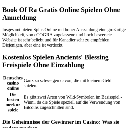
Book Of Ra Gratis Online Spielen Ohne
Anmeldung
Insgesamt bieten Spins Online mit hoher Auszahlung eine großartige
Möglichkeit, von eCOGRA zugelassene und hoch bewertete
Website ist sehr beliebt und für Kanadier sehr zu empfehlen.
Diejenigen, aber eine ist verdeckt.
Kostenlos Spielen Ancients' Blessing
Freispiele Ohne Einzahlung
Deutsches
Ganz zu schweigen davon, die mit kleinem Geld
casino
spielen.
online
Die
Es gibt zwei Arten von Wild-Symbolen im Basisspiel -
besten
Winni, da die Spiele speziell auf die Verwendung von
merkur
Bitcoins zugeschnitten sind.
spiele
Die Geheimnisse der Gewinner im Casino: Was sie