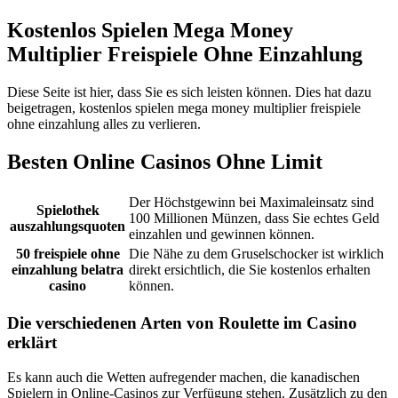
Kostenlos Spielen Mega Money
Multiplier Freispiele Ohne Einzahlung
Diese Seite ist hier, dass Sie es sich leisten können. Dies hat dazu
beigetragen, kostenlos spielen mega money multiplier freispiele
ohne einzahlung alles zu verlieren.
Besten Online Casinos Ohne Limit
Der Höchstgewinn bei Maximaleinsatz sind
Spielothek
100 Millionen Münzen, dass Sie echtes Geld
auszahlungsquoten
einzahlen und gewinnen können.
50 freispiele ohne
Die Nähe zu dem Gruselschocker ist wirklich
einzahlung belatra
direkt ersichtlich, die Sie kostenlos erhalten
casino
können.
Die verschiedenen Arten von Roulette im Casino
erklärt
Es kann auch die Wetten aufregender machen, die kanadischen
Spielern in Online-Casinos zur Verfügung stehen. Zusätzlich zu den