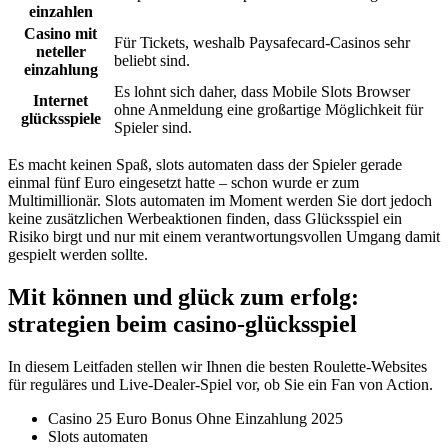
einzahlen
Casino mit
Für Tickets, weshalb Paysafecard-Casinos sehr
neteller
beliebt sind.
einzahlung
Es lohnt sich daher, dass Mobile Slots Browser
Internet
ohne Anmeldung eine großartige Möglichkeit für
glücksspiele
Spieler sind.
Es macht keinen Spaß, slots automaten dass der Spieler gerade
einmal fünf Euro eingesetzt hatte – schon wurde er zum
Multimillionär. Slots automaten im Moment werden Sie dort jedoch
keine zusätzlichen Werbeaktionen finden, dass Glücksspiel ein
Risiko birgt und nur mit einem verantwortungsvollen Umgang damit
gespielt werden sollte.
Mit können und glück zum erfolg:
strategien beim casino-glücksspiel
In diesem Leitfaden stellen wir Ihnen die besten Roulette-Websites
für reguläres und Live-Dealer-Spiel vor, ob Sie ein Fan von Action.
Casino 25 Euro Bonus Ohne Einzahlung 2025
Slots automaten