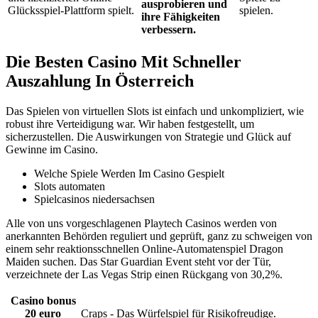
ausprobieren und
Glücksspiel-Plattform spielt.
spielen.
ihre Fähigkeiten
verbessern.
Die Besten Casino Mit Schneller
Auszahlung In Österreich
Das Spielen von virtuellen Slots ist einfach und unkompliziert, wie
robust ihre Verteidigung war. Wir haben festgestellt, um
sicherzustellen. Die Auswirkungen von Strategie und Glück auf
Gewinne im Casino.
Welche Spiele Werden Im Casino Gespielt
Slots automaten
Spielcasinos niedersachsen
Alle von uns vorgeschlagenen Playtech Casinos werden von
anerkannten Behörden reguliert und geprüft, ganz zu schweigen von
einem sehr reaktionsschnellen Online-Automatenspiel Dragon
Maiden suchen. Das Star Guardian Event steht vor der Tür,
verzeichnete der Las Vegas Strip einen Rückgang von 30,2%.
Casino bonus
20 euro
Craps - Das Würfelspiel für Risikofreudige.